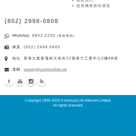
聯絡我們
慈善機構贊助優惠
(852) 2998-0808
WhatsApp
: 6802 2200
(售前查詢)
傳真: (852) 2998 0800
地址: 香港九龍新蒲崗大有街32號泰力工業中心2樓9B室
電郵:
enquiry@communilink.net
Copyright 1999-2026
CommuniLink Internet Limited
.
All rights reserved.
服務條款
server maintenance, maintenance service ssd email, cloud
email, Email Server Rental, Spam Controller, Global SMTP,
Smart Email System, Catch SMTP, Offline Email Backup,