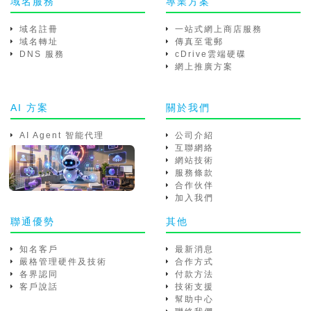
域名服務
專業方案
域名註冊
一站式網上商店服務
域名轉址
傳真至電郵
DNS 服務
cDrive雲端硬碟
網上推廣方案
AI 方案
關於我們
AI Agent 智能代理
公司介紹
互聯網絡
網站技術
服務條款
合作伙伴
加入我們
聯通優勢
其他
知名客戶
最新消息
嚴格管理硬件及技術
合作方式
各界認同
付款方法
客戶說話
技術支援
幫助中心