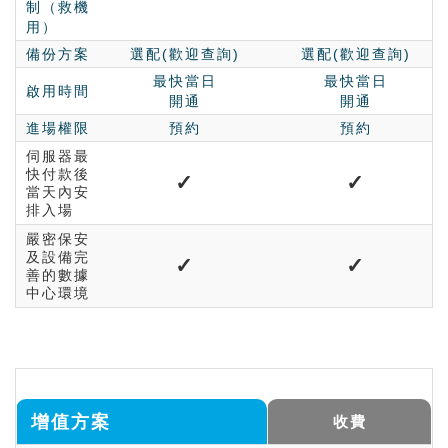
制（救機
用）
備份方案
選配(歡迎查詢)
選配(歡迎查詢)
最快當日
最快當日
啟用時間
開通
開通
進場權限
預約
預約
伺服器最
快付款後
✓
✓
當天內安
排入場
嚴密保安
及設備完
✓
✓
善的數據
中心環境
增值方案
收費