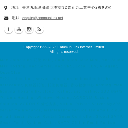
地址: 香港九龍新蒲崗大有街32號泰力工業中心2樓9B室
電郵:
enquiry@communilink.net
Copyright 1999-2026
CommuniLink Internet Limited
.
All rights reserved.
Mac Colocation 託管 colo, Colocation, Mac Mini, Mac Studio,
Mac Hosting, Mac Server, Mac VPS, Local LLM, AI Agent,
OpenClaw
7x24 colocation, server colocation, colocation hk, hk
datacenter, 伺服器託管, 托管伺服器, 香港數據中心 hosting, web
hosting, hosting hk, cloud hosting, ssd hosting, SSD 網站寄
存, Unix Hosting, Windows Hosting ACRONIS Backup
Solution, ACRONIS 備份方案, Virtual Private Server MyVPS
server maintenance, maintenance service ssd email, cloud
email, Email Server Rental, Spam Controller, Global SMTP,
Smart Email System, Catch SMTP, Offline Email Backup,