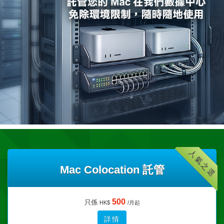
人氣之選
Mac Colocation 託管
500
只係
HK$
/月起
詳情